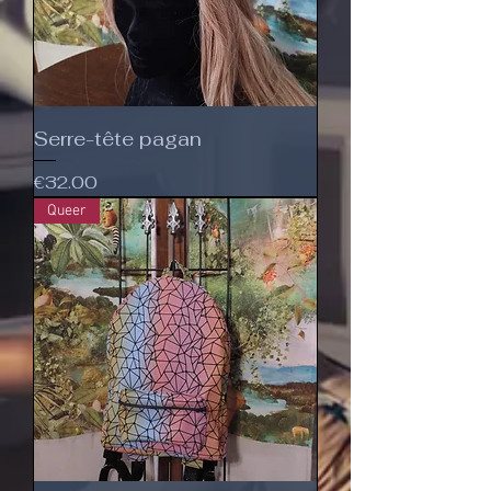
Serre-tête pagan
Price
€32.00
Queer