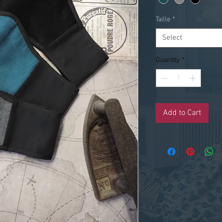
Taille
*
Select
Quantity
*
Add to Cart