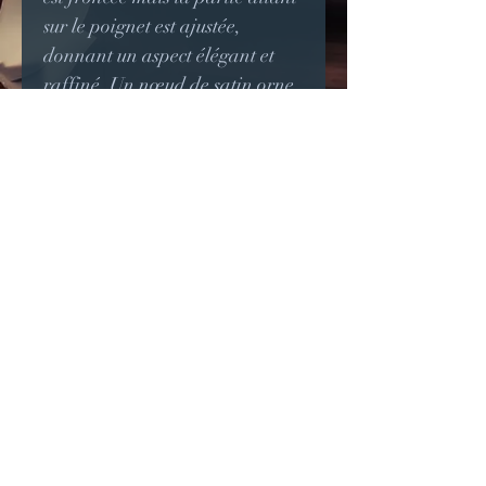
sur le poignet est ajustée,
donnant un aspect élégant et
raffiné. Un nœud de satin orne
la jonction entre le poignet et la
manchette
.
Il est possible de les réaliser
dans d'autres couleurs sur
commande.
Longueur: 13cm
© 2023 par Jade & Gabi.