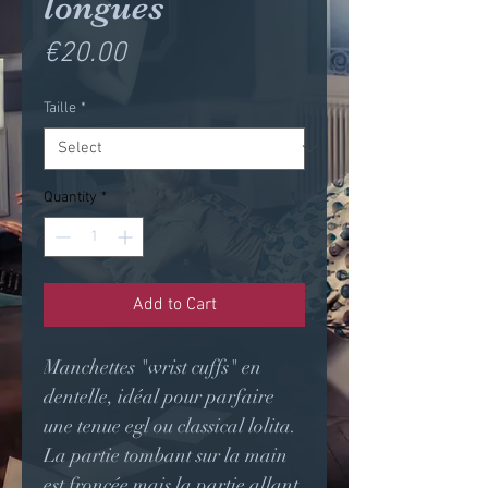
longues
Price
€20.00
Taille
*
Quantity
*
Add to Cart
Manchettes "wrist cuffs" en
dentelle, idéal pour parfaire
une tenue egl ou classical lolita.
La partie tombant sur la main
est froncée mais la partie allant