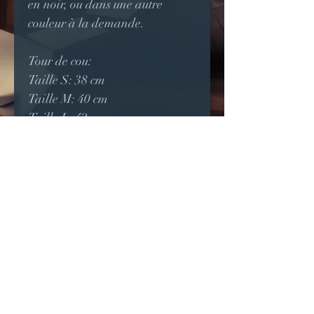
en noir, ou dans une autre
couleur à la demande.
Tour de cou:
Taille S: 38 cm
Taille M: 40 cm
Taille L: 42 cm
Taille XL: 44 cm
Taille XXL: 46 cm
Crédits photo (2024):
Modèle: @eklix.dlr
Tenue: Nostalgromancie
Photographe:
instagram.com/mcd35170