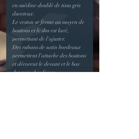
en suédine doublé de tissu gris
duveteux.
Le veston se ferme au moyen de
boutons et le dos est lacé,
permettant de l'ajuster.
Des rubans de satin bordeaux
permettent l'attache des boutons
et décorent le devant et le bas
des manches façon
brandebourg.
Le milieu du devant, le bas des
manches et les lignes d'œillets
dans le dos sont d'une suédine
plus foncée.
L'article est disponible sur