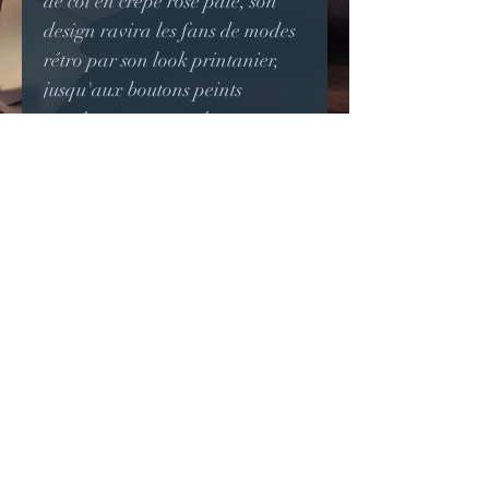
de col en crêpe rose pâle, son
design ravira les fans de modes
rétro par son look printanier,
jusqu'aux boutons peints
représentant une mésange et
aux guipures sakura dispersées
sur le motif.
Elle est disponible en taille 38-
40.
Pièce unique pouvant
cependant être reproduite sur
mesure dans un autre tissu.