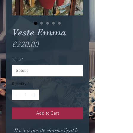
Veste Emma
Price
€220.00
Taille
*
Quantity
*
Add to Cart
"Il n'y a pas de charme égal à