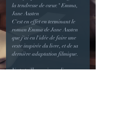
la tendresse de cœur." Emma,
Jane Austen
C'est en effet en terminant le
roman Emma de Jane Austen
que j'ai eu l'idée de faire une
veste inspirée du livre, et de sa
dernière adaptation filmique.
Veste taille empire en linozzo
jaune, entièrement doublée. La
veste se ferme sur le devant et
aux poignets avec des boutons
dorés.
Les découpes princesses devant
et dos sont soulignées par un
passepoil.