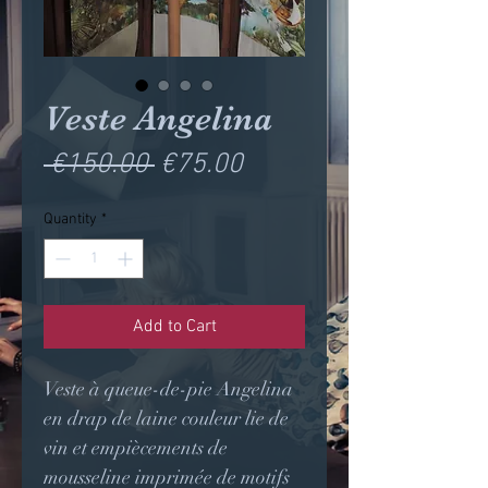
Veste Angelina
Regular
Sale
 €150.00 
€75.00
Price
Price
Quantity
*
Add to Cart
Veste à queue-de-pie Angelina
en drap de laine couleur lie de
vin et empiècements de
mousseline imprimée de motifs