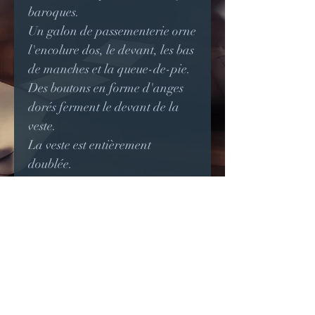
baroques.
Un galon de passementerie orne
l'encolure dos, le devant, les bas
de manches et la queue-de-pie.
Des boutons en forme d'anges
dorés ferment le devant de la
veste.
La veste est entièrement
doublée.
La taille correspond à une taille
36.
Notez que cet article est en
destockage, il est donc à prix
réduit.
Je peux refaire ce modèle dans