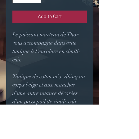
Add to Cart
Le puissant marteau de Thor
vous accompagne dans cette
tunique à l'encolure en simili-
cuir.
Tunique de coton néo-viking au
corps beige et aux manches
d'une autre nuance décorées
d'un passepoil de simili-cuir
marron foncé.
L'encolure est décorée de faux
cuir marron foncé évoquant la
forme de Mjolnir, le marteau de