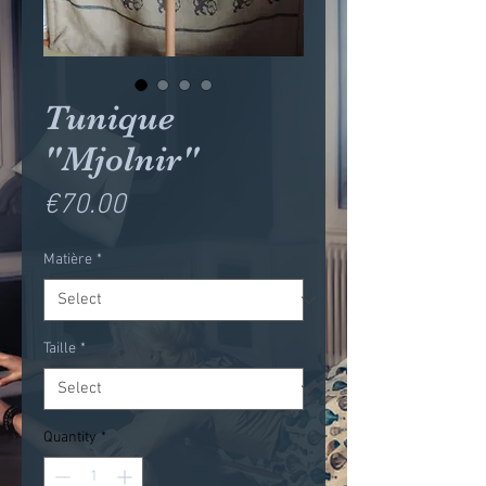
Tunique
"Mjolnir"
Price
€70.00
Matière
*
Taille
*
Quantity
*