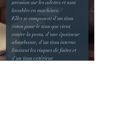
pression sur les ailettes et sont
lavables en machines.
Elles se composent d'un tissu
coton pour le tissu qui vient
contre la peau, d'une épaisseur
absorbante, d'un tissu interne
limitant les risques de fuites et
d'un tissu extérieur.
Vous pouvez sélectionner
l'option plus absorbante pour
les pertes plus abondantes ou la
nuit.
Dimensions: 21cm de long sur 8
cm de large (sans les ailettes)
D'autres couleurs ou motifs
peuvent être demandés.