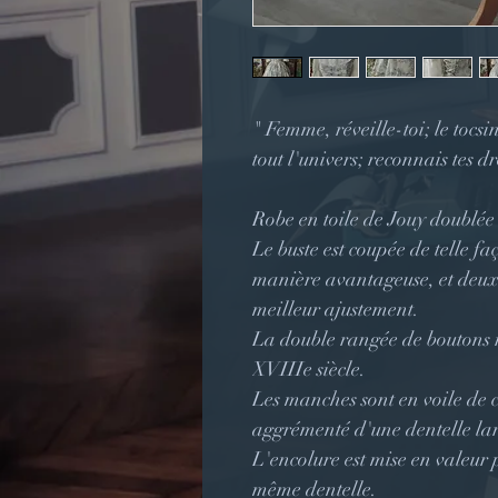
" Femme, réveille-toi; le tocsi
tout l'univers; reconnais tes 
Robe en toile de Jouy doublée
Le buste est coupée de telle fa
manière avantageuse, et deux
meilleur ajustement.
La double rangée de boutons r
XVIIIe siècle.
Les manches sont en voile de co
aggrémenté d'une dentelle la
L'encolure est mise en valeur 
même dentelle.