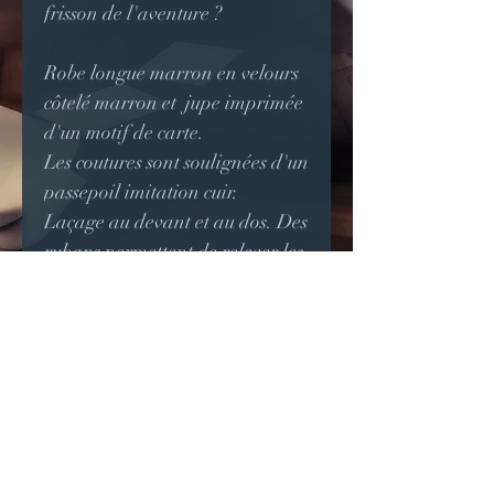
frisson de l'aventure ?
Robe longue marron en velours
côtelé marron et jupe imprimée
d'un motif de carte.
Les coutures sont soulignées d'un
passepoil imitation cuir.
Laçage au devant et au dos. Des
rubans permettent de relever les
pans de la jupe.
Tour de poitrine: 86 à 96cm
Tour de taille: 66 à 78cm
Longueur: 150 cm
Pièce unique pouvant être
refaite avec d'autres tissus sur