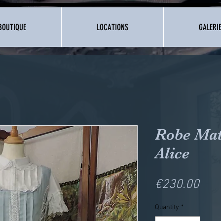
BOUTIQUE
LOCATIONS
GALERI
Robe Mat
Alice
Pric
€230.00
Quantity
*