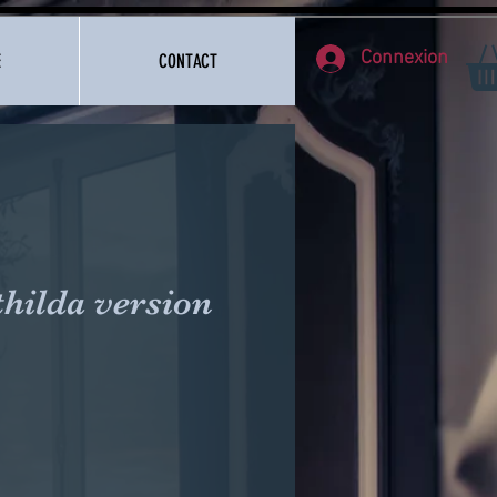
Connexion
E
CONTACT
hilda version
e