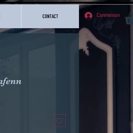
Connexion
E
CONTACT
afenn
e