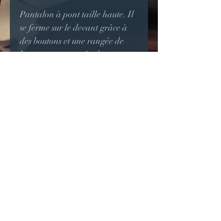
Pantalon à pont taille haute. Il
se ferme sur le devant grâce à
des boutons et une rangée de
boutons se trouve également au
bas de la jambe.
Idéal pour des tenues
steampunk ou un look rétro.
Possibilité d'autre coloris.
Disponible uniquement sur
commande, sur mesures.