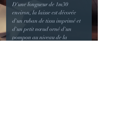
D'une longueur de 1m30
environ, la laisse est décorée
d'un ruban de tissu imprimé et
d'un petit nœud orné d'un
pompon au niveau de la
poignée.
Pour chiens petits à moyens,
chats ou furets, je ne garantis
pas la résistance de la laisse
contre un chien grand ou ayant
de la force.