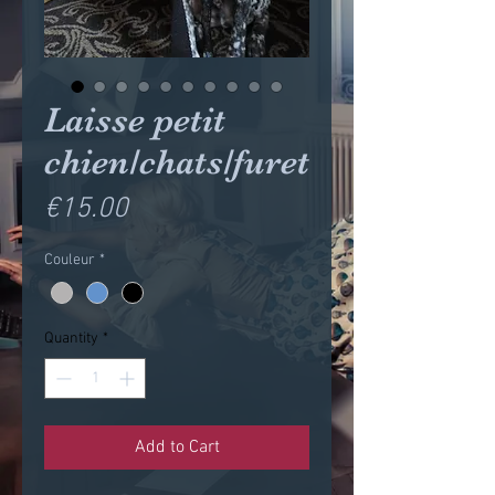
Laisse petit
chien/chats/furet
Price
€15.00
Couleur
*
Quantity
*
Add to Cart