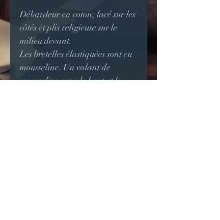
Débardeur en coton, lacé sur les
côtés et plis religieuse sur le
milieu devant.
Les bretelles élastiquées sont en
mousseline. Un volant de
mousseline orne le haut et le
bas, le volant du haut tombant
sur les épaules.
Le débardeur se ferme au dos
par des boutons.
Un joli nœud double en
mousseline orne le buste.
Peut être réalisé dans toute
couleur sur commande.