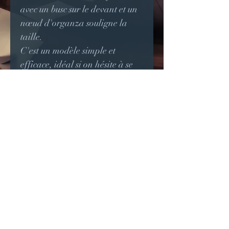
avec un busc sur le devant et un
nœud d'organza souligne la
taille.
C'est un modèle simple et
efficace, idéal si on hésite à se
mettre à porter des corsets.
Le corset peut être réalisé dans
toute autre matière et couleur à
la demande.
Ce modèle sera réalisé
uniquement sur commande à
vos mesures pour un confort
optimum.