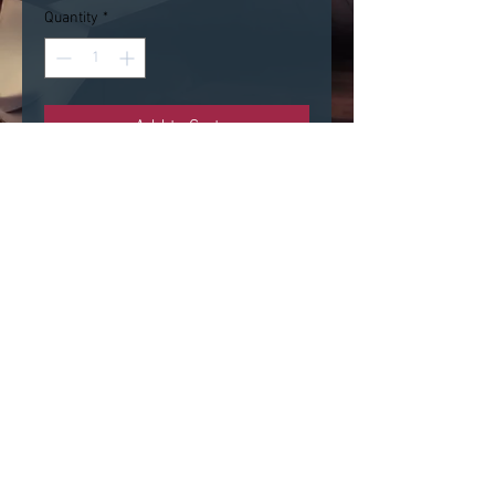
Quantity
*
Add to Cart
Sublimez votre tenue avec un col
Claudine amovible, disponible
dans plusieurs coloris.
Possibilité de commander votre
petit col dans toute autre couleur
ou motif sur demande.