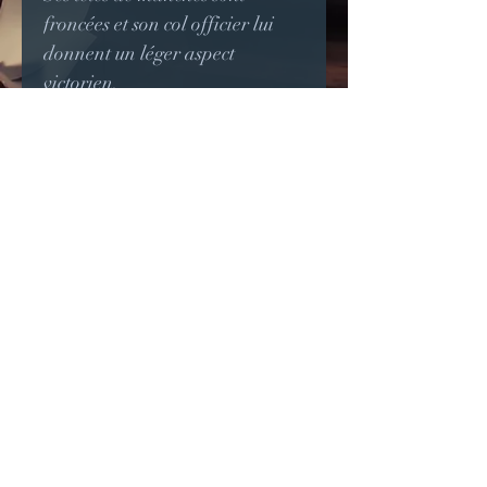
froncées et son col officier lui
donnent un léger aspect
victorien.
Les boutons en résine
renferment une petite fleur
noire.
Ce modèle est unique en taille
38 mais peut être refait à votre
taille dans un autre tissu.
© 2023 par Jade & Gabi.