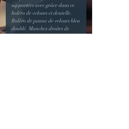
supportées avec grâce dans ce
boléro de velours et dentelle.
Boléro de panne de velours bleu
doublé. Manches droites de
dentelle noire avec un volant
circulaire légèrement plus court
sur le devant du bras. Un volant
froncé de dentelle noire fait le
tour complet du boléro.
La couture d'épaule s'inspire de
celles qu'on pouvait voir dans
les costumes du 18e siècle.