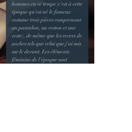
hommes en ce temps (c'est à cette
époque qu'est né le fameux
costume trois pièces comprenant
un pantalon, un veston et une
veste), de même que les revers de
poches tels que celui que j'ai mis
sur le devant. Les éléments
féminins de l'époque sont
présents par le brouillonné plat
qui forme des vagues sur le
milieu devant et surtout les plis
Watteau dans le dos,
emblématiques de cette période.
La non binarité de ce veston
convient aussi aux personnes en
cours de transition puisque le
laçage caché sous les plis permet