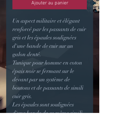
Ajouter au panier
Un aspect militaire et élégant
renforcé par les passants de cuir
gris et les épaules soulignées
d'une bande de cuir sur un
galon denté.
Tunique pour homme en coton
épais noir se fermant sur le
devant par un système de
boutons et de passants de simili
cuir gris.
Les épaules sont soulignées
d'une bande de ce même simili
cuir gris et d'un galon denté
formé par une demi fermeture à
glissière de couleur cuivre.