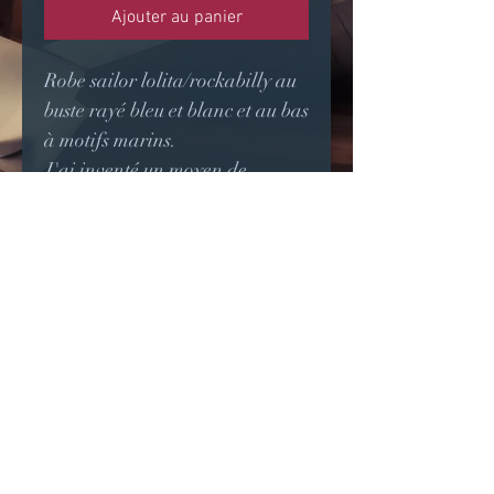
Ajouter au panier
Robe sailor lolita/rockabilly au
buste rayé bleu et blanc et au bas
à motifs marins.
J'ai inventé un moyen de
fermeture par le devant et le col
marin avec les doubles rangées
de boutons, mais cela peut être
remplacé par une simple
fermeture à glissière sur le côté
(voir options).
Meilleur rendu avec un jupon
vendu séparément.