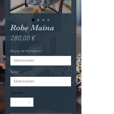
Robe Maïna
Prix
280,00 €
Moyen de fermeture
*
Taille
*
Quantité
*