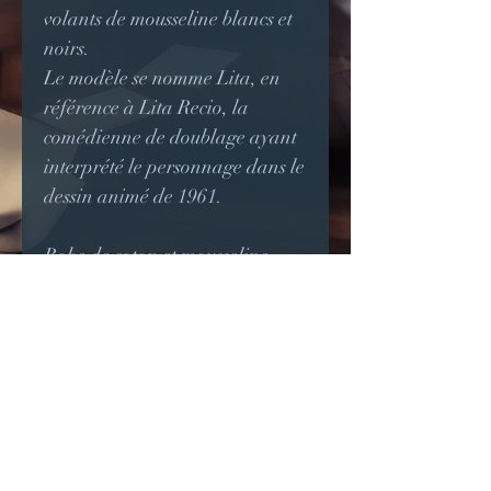
volants de mousseline blancs et
noirs.
Le modèle se nomme Lita, en
référence à Lita Recio, la
comédienne de doublage ayant
interprété le personnage dans le
dessin animé de 1961.
Robe de coton et mousseline
noire et blanche, les nœuds sont
amovibles pour diversifier le
look de cette robe.
Cette pièce peut être réalisée sur
commande à vos mesures, notez
cependant que les dentelles