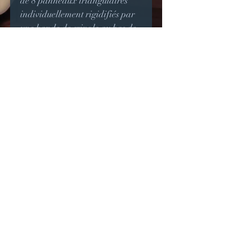
de 8 panneaux triangulaires
individuellement rigidifiés par
une bande de crinole au bas de
chacun, formant de jolis
mouvements quand la jupe
bouge.
La robe est entièrement doublée.
Ce modèle peut être reproduit
sur mesures à la demande mais
non dans les mêmes tissus.
Tour de poitrine: 87~90 cm
Tour de taille: 66~68 cm
Longueur épaules - bas de la
robe: 100 cm
Longueur jupe: 60 cm