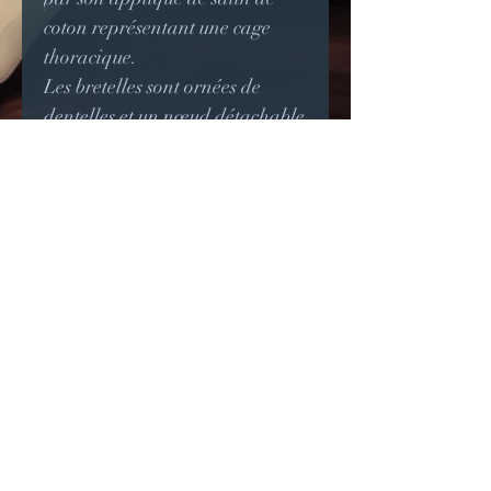
coton représentant une cage
thoracique.
Les bretelles sont ornées de
dentelles et un nœud détachable
agrémente le milieu devant.
La robe dispose d'un laçage sur
le côté permettant de l'ajuster, et
dont le motif de croix n'est pas
sans évoquer les points de suture
à la Burton.
La robe possède également des
poches.
Article fait sur commande et à
vos mesures.
Le volume de la robe lanwenn