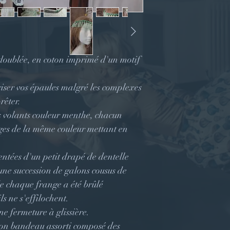
doublée, en coton imprimé d'un motif
iser vos épaules malgré les complexes
rêter.
is volants couleur menthe, chacun
ges de la même couleur mettant en
tées d'un petit drapé de dentelle
une succession de galons cousus de
de chaque frange a été brûlé
s ne s'effilochent.
e fermeture à glissière.
on bandeau assorti composé des