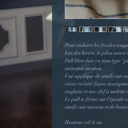
Pour endurer les froides tempé
lors des hivers, le pilou saur
Pull bleu clair en tissu type 
imitation mouton.
Une applique de simili-cuir m
crâne revisité façon steampunk
anglaise et une clef à molette 
Le pull se ferme sur l'épaule 
simili-cuir marron et de bout
Hauteur col: 6 cm