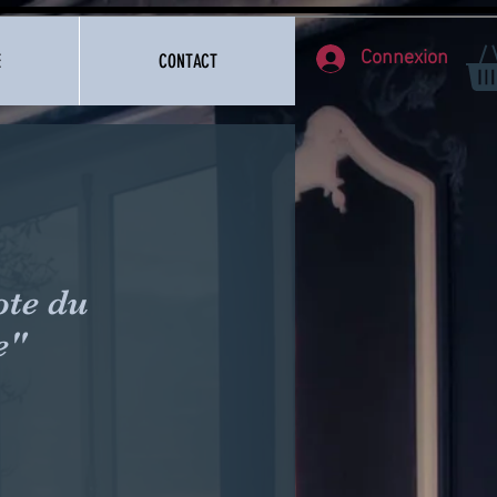
Connexion
E
CONTACT
ote du
e"