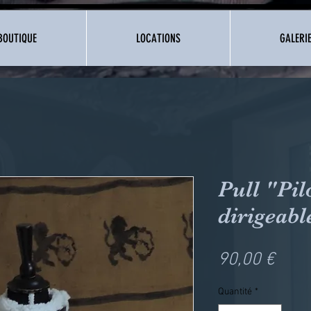
BOUTIQUE
LOCATIONS
GALERI
Pull "Pil
dirigeabl
Prix
90,00 €
Quantité
*