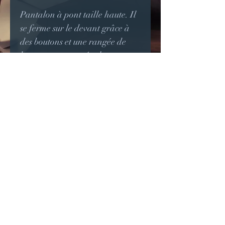
Pantalon à pont taille haute. Il
se ferme sur le devant grâce à
des boutons et une rangée de
boutons se trouve également au
bas de la jambe.
Idéal pour des tenues
steampunk ou un look rétro.
Possibilité d'autre coloris.
Disponible uniquement sur
commande, sur mesures.