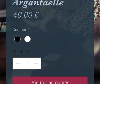
Argantaëlle
Prix
40,00 €
Couleur
*
Quantité
*
Ajouter au panier
Headdress rond assorti à la
robe Argantaëlle