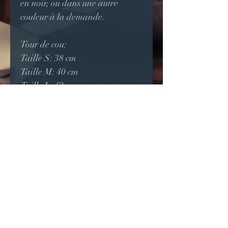
en noir, ou dans une autre
couleur à la demande.
Tour de cou:
Taille S: 38 cm
Taille M: 40 cm
Taille L: 42 cm
Taille XL: 44 cm
Taille XXL: 46 cm
Crédits photo (2024):
Modèle: @eklix.dlr
Tenue: Nostalgromancie
Photographe:
instagram.com/mcd35170