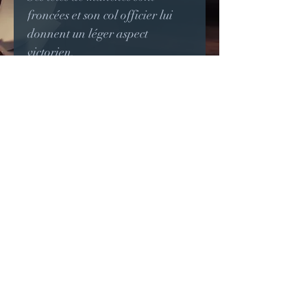
froncées et son col officier lui
donnent un léger aspect
victorien.
Les boutons en résine
renferment une petite fleur
noire.
Ce modèle est unique en taille
38 mais peut être refait à votre
taille dans un autre tissu.
© 2023 par Jade & Gabi.