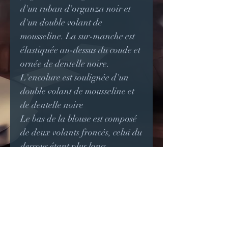
d'un ruban d'organza noir et
d'un double volant de
mousseline. La sur-manche est
élastiquée au-dessus du coude et
ornée de dentelle noire.
L'encolure est soulignée d'un
double volant de mousseline et
de dentelle noire
Le bas de la blouse est composé
de deux volants froncés, celui du
dessous étant plus long.
La blouse est transparente, mais
peut être réalisée avec une
doublure sur commande.
Correspond à une taille 38 à 42.