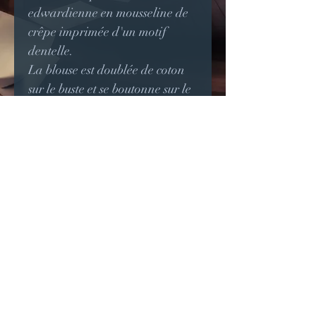
edwardienne en mousseline de
crêpe imprimée d'un motif
dentelle.
La blouse est doublée de coton
sur le buste et se boutonne sur le
col.
Un passepoil de velours noir
souligne le bord de
l'empiècement, du col officier et
des poignets longs.
Boutons de résine transparent
avec une fleur noire à
l'intérieur.