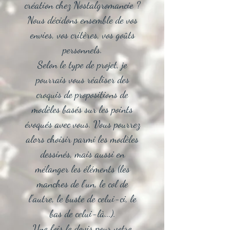
création chez Nostalgromancie ?
Nous décidons ensemble de vos
envies, vos critères, vos goûts
personnels.
Selon le type de projet, je
pourrais vous réaliser des
croquis de propositions de
modèles basés sur les points
évoqués avec vous. Vous pourrez
alors choisir parmi les modèles
dessinés, mais aussi en
mélanger les éléments (les
manches de l'un, le col de
l'autre, le buste de celui-ci, le
bas de celui-là...).
Une fois le devis pour votre