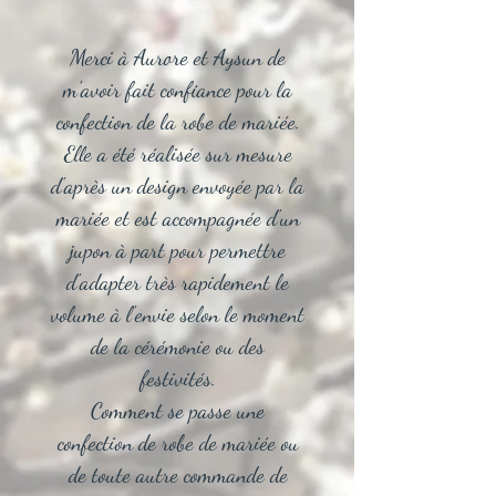
Merci à Aurore et Aysun de
m'avoir fait confiance pour la
confection de la robe de mariée.
Elle a été réalisée sur mesure
d'après un design envoyée par la
mariée et est accompagnée d'un
jupon à part pour permettre
d'adapter très rapidement le
volume à l'envie selon le moment
de la cérémonie ou des
festivités.
Comment se passe une
confection de robe de mariée ou
de toute autre commande de