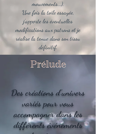
mouvements...).
Une fois la toile essayée,
j'apporte les éventuelles
modifications aux patrons et je
réalise la tenue dans son tissu
définitif.
Prélude
Des créations d'univers
variés pour vous
accompagner dans les
différents événements