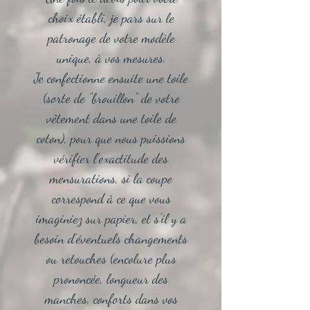
choix établi, je pars sur le
patronage de votre modèle
unique, à vos mesures.
Je confectionne ensuite une toile
(sorte de "brouillon" de votre
vêtement dans une toile de
coton), pour que nous puissions
vérifier l'exactitude des
mensurations, si la coupe
correspond à ce que vous
imaginiez sur papier, et s'il y a
besoin d’éventuels changements
ou retouches (encolure plus
prononcée, longueur des
manches, conforts dans vos