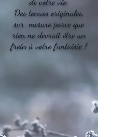
de votre vie;
Des tenues originales,
sur-mesure parce que
rien ne devrait être un
frein à votre fantaisie !