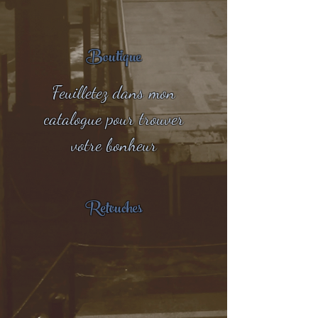
Boutique
Feuilletez dans mon
catalogue pour trouver
votre bonheur
Retouches